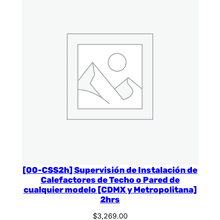
[00-CSS2h] Supervisión de Instalación de
Calefactores de Techo o Pared de
cualquier modelo [CDMX y Metropolitana]
2hrs
$
3,269.00