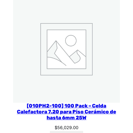
[010PH2-100] 100 Pack – Celda
Calefactora 7.20 para Piso Cerámico de
hasta 6mm 25W
$
56,029.00