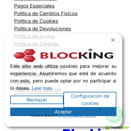
Pagos Especiales
Política de Cambios Físicos
Política de Cookies
Política de Devoluciones
Política de Envíos
Política de Garantía
Política de Inventarios
Política de Reembolsos
Este sitio web utiliza cookies para mejorar su
Preparado de Pedidos
experiencia. Asumiremos que está de acuerdo
Quiénes Somos?
con esto, pero puede optar por no participar si
Tienda
lo desea.
Leer más
Todos los productos
Configuración de
Rechazar
cookies
Aceptar
Funciona gracias a
WPLP Compliance Platform