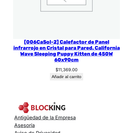
[006CaSol-2] Calefactor de Panel
infrarrojo en Cristal para Pared. California
Wave Sleeping Puppy Kitten de 450W
60x90cm
$
11,369.00
Añadir al carrito
Antigüedad de la Empresa
Asesoría