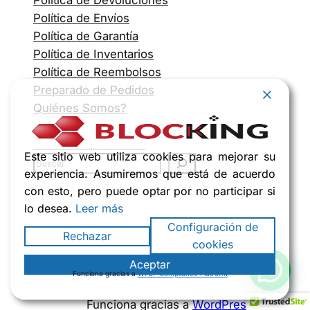
Política de Devoluciones
Política de Envíos
Política de Garantía
Política de Inventarios
Política de Reembolsos
Preparado de Pedidos
Quiénes Somos?
Tienda
Todos los productos
Este sitio web utiliza cookies para mejorar su
experiencia. Asumiremos que está de acuerdo
con esto, pero puede optar por no participar si
lo desea.
Leer más
Configuración de
Rechazar
Blocking
cookies
Aceptar
Funciona gracias a
WPLP Compliance Platform
Funciona gracias a
WordPress
con