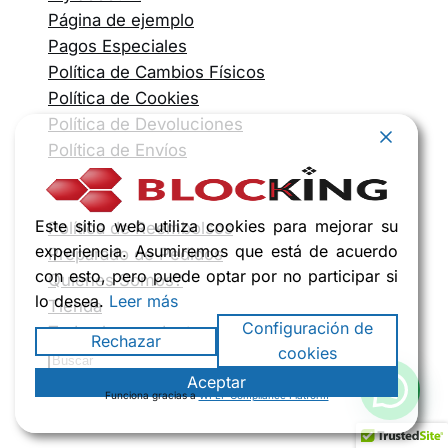
Página de ejemplo
Pagos Especiales
Política de Cambios Físicos
Política de Cookies
Política de Devoluciones
Política de Envíos
Política de Garantía
Política de Inventarios
Este sitio web utiliza cookies para mejorar su
Política de Reembolsos
experiencia. Asumiremos que está de acuerdo
Preparado de Pedidos
con esto, pero puede optar por no participar si
Quiénes Somos?
lo desea.
Leer más
Tienda
Configuración de
Todos los productos
Rechazar
cookies
Aceptar
Funciona gracias a
WPLP Compliance Platform