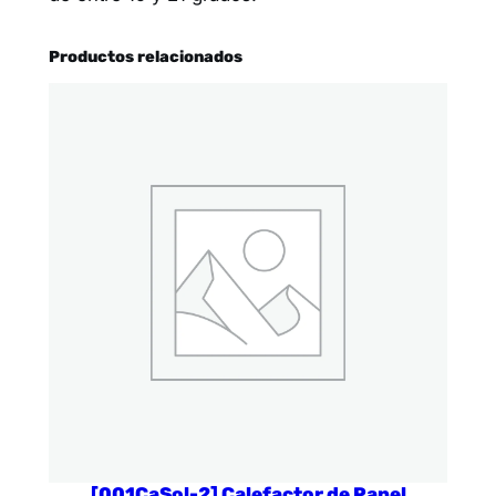
Productos relacionados
[001CaSol-2] Calefactor de Panel