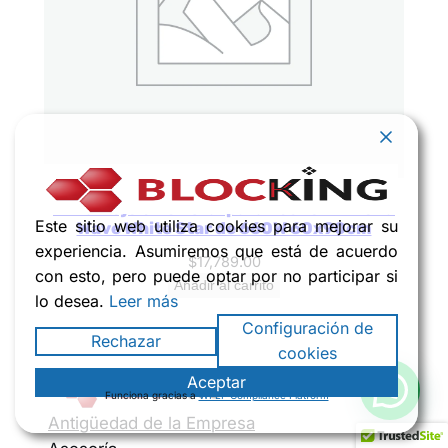
[343CaSol-TB4] Calefactor de Panel
infrarrojo en Cristal para Techo. Arizona
Este sitio web utiliza cookies para mejorar su
Wave White Star de 660W 60x90cm
experiencia. Asumiremos que está de acuerdo
$
17,789.00
con esto, pero puede optar por no participar si
Añadir al carrito
lo desea.
Leer más
Configuración de
Rechazar
cookies
Aceptar
Funciona gracias a
WPLP Compliance Platform
Antigüedad de la Empresa